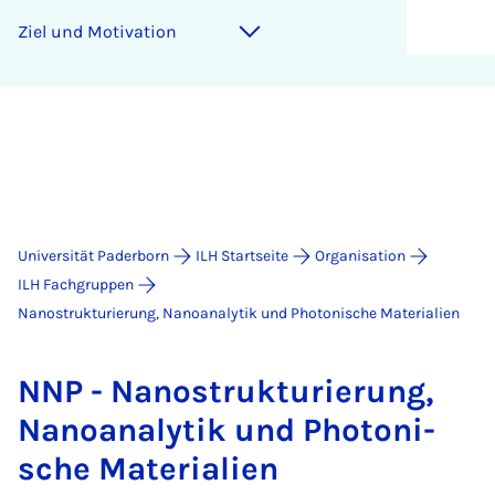
Ziel und Mo­ti­va­ti­on
Universität Paderborn
ILH Startseite
Organisation
ILH Fachgruppen
Nanostrukturierung, Nanoanalytik und Photonische Materialien
NNP - Na­no­struk­tu­rie­rung,
Na­no­ana­ly­tik und Pho­to­ni­
sche Ma­te­ri­a­li­en