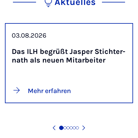
Aktuelles
03.08.2026
Das ILH be­grüßt Jas­per Stich­ter­
nath als neu­en Mit­a­r­bei­ter
Mehr erfahren