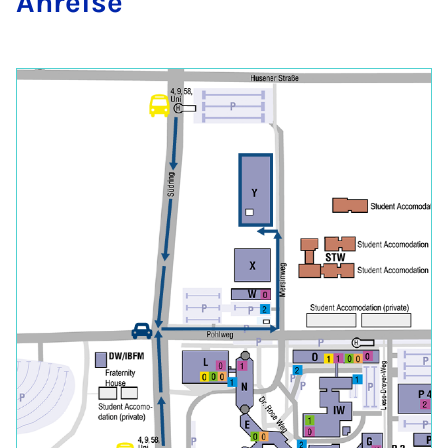
An­rei­se