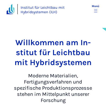
Menü
Institut für Leichtbau mit
Hybridsystemen (ILH)
Will­kom­men am In­
sti­tut für Leicht­bau
mit Hy­brid­sys­te­men
Moderne Materialien,
Fertigungsverfahren und
spezifische Produktionsprozesse
stehen im Mittelpunkt unserer
Forschung