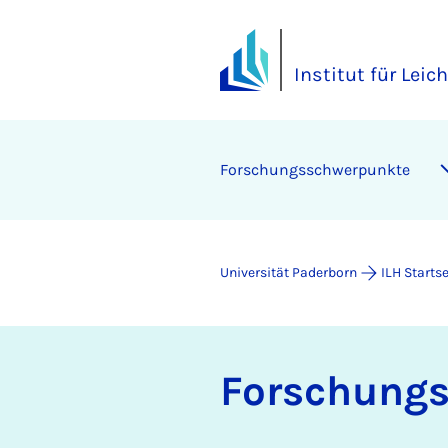
Institut für Lei
For­schungs­schwer­punk­te
Universität Paderborn
ILH Startse
For­schungs