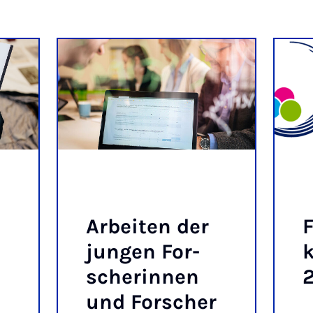
Ar­bei­ten der
F
jun­gen For­
k
sche­rin­nen
und For­scher