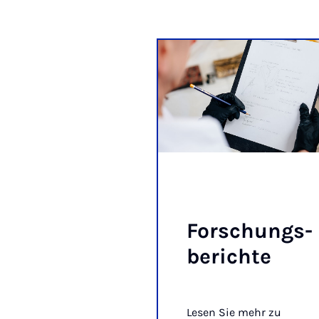
For­schungs­
be­rich­te
Lesen Sie mehr zu