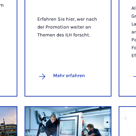
im
Al
G
Erfahren Sie hier, wer nach
L
der Promotion weiter an
an
Themen des ILH forscht.
P
Fo
Ef
Mehr erfahren