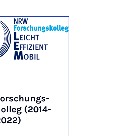
or­schungs­
ol­leg (2014-
2022)