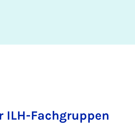
er ILH-Fach­grup­pen