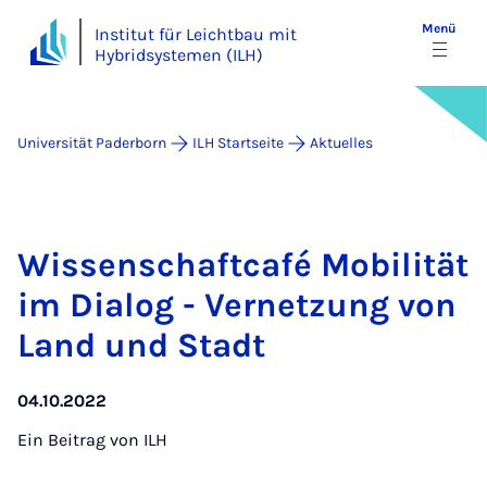
Menü
Institut für Leichtbau mit
Hybridsystemen (ILH)
Universität Paderborn
ILH Startseite
Aktuelles
Wis­sen­schaft­ca­fé Mo­bi­li­tät
im Di­a­log - Ver­net­zung von
Land und Stadt
04.10.2022
Ein Beitrag von
ILH