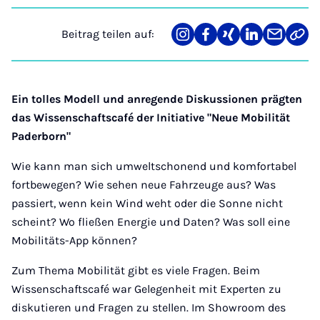
Beitrag teilen auf:
Teilen
Teilen
Teilen
Teilen
Teilen
Link
auf
auf
auf
auf
über
kopi
Instagram
Facebook
Xing
LinkedIn
E-
Mail
Ein tolles Modell und anregende Diskussionen prägten
das Wissenschaftscafé der Initiative "Neue Mobilität
Paderborn"
Wie kann man sich umweltschonend und komfortabel
fortbewegen? Wie sehen neue Fahrzeuge aus? Was
passiert, wenn kein Wind weht oder die Sonne nicht
scheint? Wo fließen Energie und Daten? Was soll eine
Mobilitäts-App können?
Zum Thema Mobilität gibt es viele Fragen. Beim
Wissenschaftscafé war Gelegenheit mit Experten zu
diskutieren und Fragen zu stellen. Im Showroom des