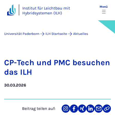
Menü
Institut für Leichtbau mit
Hybridsystemen (ILH)
Universität Paderborn
ILH Startseite
Aktuelles
CP-Tech und PMC be­su­chen
das ILH
30.03.2026
Beitrag teilen auf:
Teilen
Teilen
Teilen
Teilen
Teilen
Link