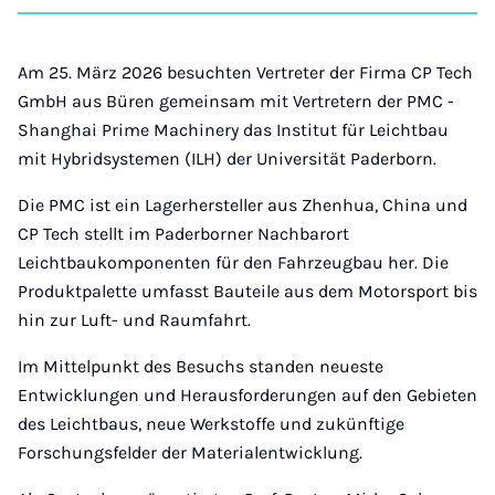
auf
auf
auf
auf
über
kopi
Instagram
Facebook
Xing
LinkedIn
E-
Mail
Am 25. März 2026 besuchten Vertreter der Firma CP Tech
GmbH aus Büren gemeinsam mit Vertretern der PMC -
Shanghai Prime Machinery das Institut für Leichtbau
mit Hybridsystemen (ILH) der Universität Paderborn.
Die PMC ist ein Lagerhersteller aus Zhenhua, China und
CP Tech stellt im Paderborner Nachbarort
Leichtbaukomponenten für den Fahrzeugbau her. Die
Produktpalette umfasst Bauteile aus dem Motorsport bis
hin zur Luft- und Raumfahrt.
Im Mittelpunkt des Besuchs standen neueste
Entwicklungen und Herausforderungen auf den Gebieten
des Leichtbaus, neue Werkstoffe und zukünftige
Forschungsfelder der Materialentwicklung.