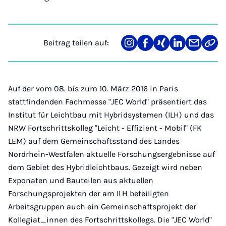
Beitrag teilen auf:
Teilen
Teilen
Teilen
Teilen
Teilen
Link
auf
auf
auf
auf
über
kopi
Instagram
Facebook
Xing
LinkedIn
E-
Mail
Auf der vom 08. bis zum 10. März 2016 in Paris
stattfindenden Fachmesse "JEC World" präsentiert das
Institut für Leichtbau mit Hybridsystemen (ILH) und das
NRW Fortschrittskolleg "Leicht - Effizient - Mobil" (FK
LEM) auf dem Gemeinschaftsstand des Landes
Nordrhein-Westfalen aktuelle Forschungsergebnisse auf
dem Gebiet des Hybridleichtbaus. Gezeigt wird neben
Exponaten und Bauteilen aus aktuellen
Forschungsprojekten der am ILH beteiligten
Arbeitsgruppen auch ein Gemeinschaftsprojekt der
Kollegiat_innen des Fortschrittskollegs. Die "JEC World"