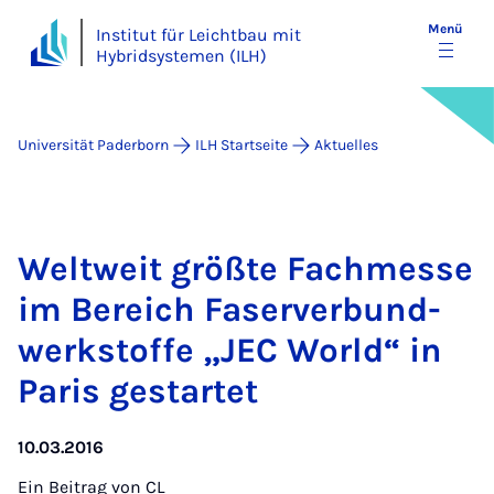
Menü
Institut für Leichtbau mit
Hybridsystemen (ILH)
Universität Paderborn
ILH Startseite
Aktuelles
Welt­weit größ­te Fach­mes­se
im Be­reich Fa­ser­ver­bund­
werk­stof­fe „JEC World“ in
Pa­ris ge­st­ar­tet
10.03.2016
Ein Beitrag von
CL