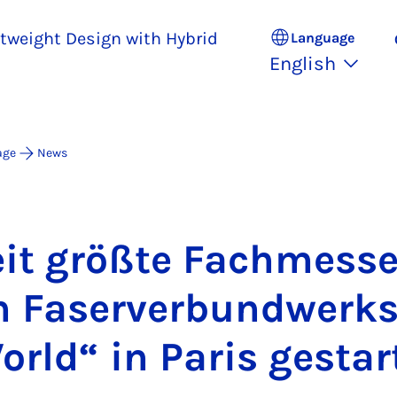
ghtweight Design with Hybrid
Language
English
age
News
eit größte Fachmess
h Faser­ver­bundwerks
rld“ in Par­is ge­star­