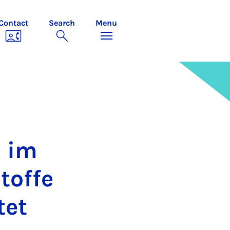
Contact
Search
Menu
e im
toffe
tet