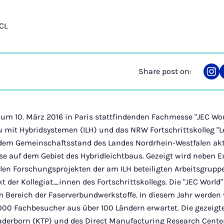
CL
Share post on:
Sha
on
Ins
zum 10. März 2016 in Paris stattfindenden Fachmesse "JEC Wor
au mit Hybridsystemen (ILH) und das NRW Fortschrittskolleg "Lei
 dem Gemeinschaftsstand des Landes Nordrhein-Westfalen akt
e auf dem Gebiet des Hybridleichtbaus. Gezeigt wird neben 
llen Forschungsprojekten der am ILH beteiligten Arbeitsgrupp
 der Kollegiat_innen des Fortschrittskollegs. Die "JEC World" 
 Bereich der Faserverbundwerkstoffe. In diesem Jahr werden v
000 Fachbesucher aus über 100 Ländern erwartet. Die gezeigt
aderborn (KTP) und des Direct Manufacturing Research Cente