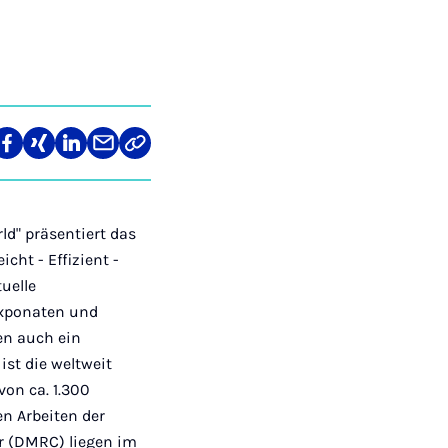
re
Teilen
Teilen
Teilen
Teilen
Link
auf
auf
auf
über
kopieren
tagram
Facebook
Xing
LinkedIn
E-
Mail
ld" präsentiert das
cht - Effizient -
uelle
Exponaten und
en auch ein
ist die weltweit
on ca. 1.300
en Arbeiten der
r (DMRC) liegen im