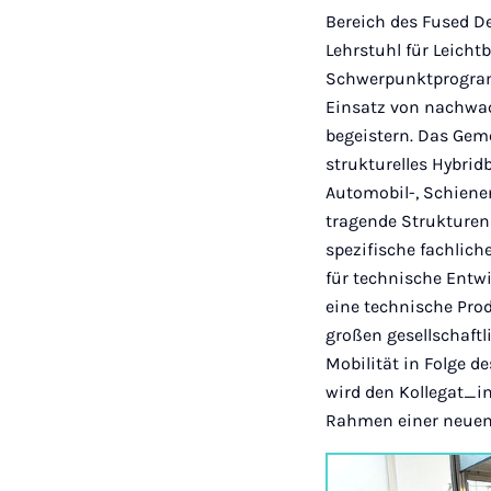
Bereich des Fused De
Lehrstuhl für Leicht
Schwerpunktprogramm
Einsatz von nachwa
begeistern. Das Geme
strukturelles Hybrid
Automobil-, Schiene
tragende Strukturen 
spezifische fachlich
für technische Entw
eine technische Pro
großen gesellschaft
Mobilität in Folge d
wird den Kollegat_in
Rahmen einer neuen 