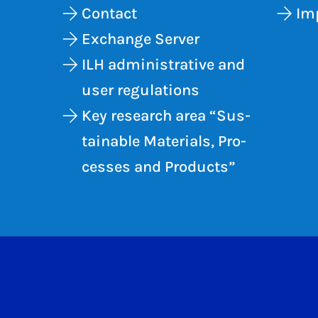
Contact
Im
Exchange Server
ILH administrative and
user regulations
Key re­search area “Sus­
tain­able Ma­ter­i­als, Pro­
cesses and Products”