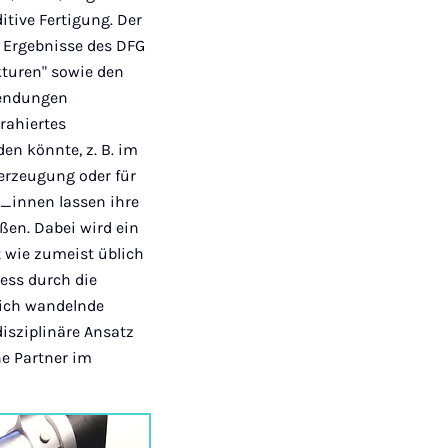
itive Fertigung. Der
r Ergebnisse des DFG
turen" sowie den
wendungen
rahiertes
en könnte, z. B. im
erzeugung oder für
t_innen lassen ihre
eßen. Dabei wird ein
 wie zumeist üblich
ess durch die
sich wandelnde
disziplinäre Ansatz
he Partner im