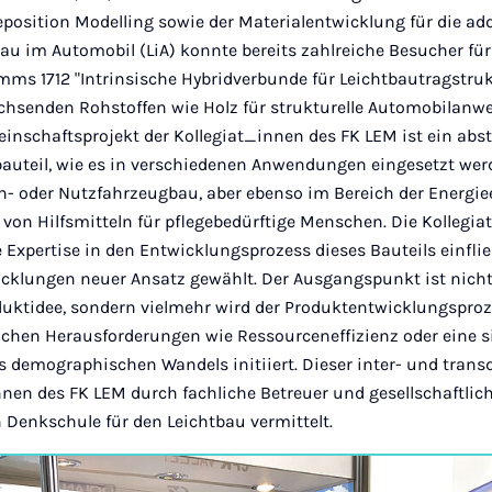
position Modelling sowie der Materialentwicklung für die add
bau im Automobil (LiA) konnte bereits zahlreiche Besucher fü
s 1712 "Intrinsische Hybridverbunde für Leichtbautragstruk
chsenden Rohstoffen wie Holz für strukturelle Automobilan
inschaftsprojekt der Kollegiat_innen des FK LEM ist ein abst
bauteil, wie es in verschiedenen Anwendungen eingesetzt werd
n- oder Nutzfahrzeugbau, aber ebenso im Bereich der Energie
von Hilfsmitteln für pflegebedürftige Menschen. Die Kollegia
e Expertise in den Entwicklungsprozess dieses Bauteils einfli
icklungen neuer Ansatz gewählt. Der Ausgangspunkt ist nicht
duktidee, sondern vielmehr wird der Produktentwicklungsproz
lichen Herausforderungen wie Ressourceneffizienz oder eine 
es demographischen Wandels initiiert. Dieser inter- und trans
nen des FK LEM durch fachliche Betreuer und gesellschaftlic
Denkschule für den Leichtbau vermittelt.