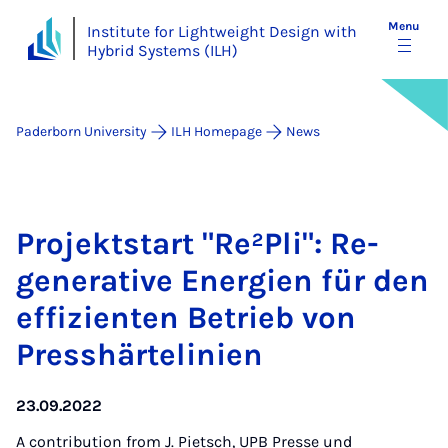
Menu
Institute for Lightweight Design with
Hybrid Systems (ILH)
Paderborn University
ILH Homepage
News
Pro­jekt­start "Re²Pli": Re­
gen­er­at­ive En­er­gi­en für den
ef­f­iz­ien­ten Be­trieb von
Presshär­telini­en
23.09.2022
A contribution from
J. Pietsch, UPB Presse und