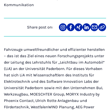
Kommunikation
Share post on:
Share
Teilen
Teilen
Teilen
Teilen
Link
on
auf
auf
auf
über
kopi
Instagram
Facebook
Xing
LinkedIn
E-
Mail
Fahrzeuge umweltfreundlicher und effizienter herstellen
– das ist das Ziel eines neuen Forschungsprojekts unter
der Leitung des Lehrstuhls für „Leichtbau im Automobil“
(LiA) an der Universität Paderborn. Für dieses Vorhaben
hat sich LiA mit Wissenschaftlern des Instituts für
Elektrotechnik und des Software Innovation Labs der
Universität Paderborn sowie mit den Unternehmen BuL
Werkzeugbau, MOESCHTER Group, MORYX Industry by
Phoenix Contact, Ulrich Rotte Anlagenbau und
Fördertechnik, WestfalenWIND Planung, AEG Power