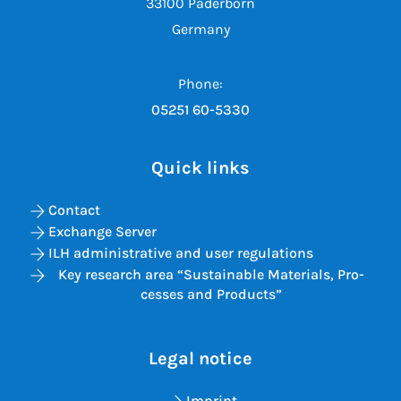
33100 Paderborn
Germany
Phone:
05251 60-5330
Quick links
Contact
Exchange Server
ILH administrative and user regulations
Key re­search area “Sus­tain­able Ma­ter­i­als, Pro­
cesses and Products”
Legal notice
Imprint