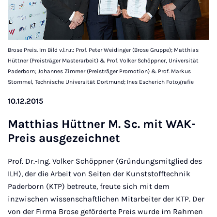
Brose Preis. Im Bild v.l.n.r.: Prof. Peter Weidinger (Brose Gruppe); Matthias
Hüttner (Preisträger Masterarbeit) & Prof. Volker Schöppner, Universität
Paderborn; Johannes Zimmer (Preisträger Promotion) & Prof. Markus
Stommel, Technische Universität Dortmund; Ines Escherich Fotografie
10.12.2015
Matt­hi­as Hütt­ner M. Sc. mit WAK-
Preis aus­ge­zeich­net
Prof. Dr.-Ing. Volker Schöppner (Gründungsmitglied des
ILH), der die Arbeit von Seiten der Kunststofftechnik
Paderborn (KTP) betreute, freute sich mit dem
inzwischen wissenschaftlichen Mitarbeiter der KTP. Der
von der Firma Brose geförderte Preis wurde im Rahmen