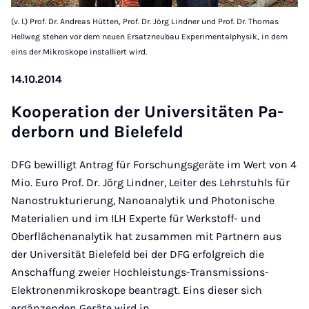
(v. l.) Prof. Dr. Andreas Hütten, Prof. Dr. Jörg Lindner und Prof. Dr. Thomas
Hellweg stehen vor dem neuen Ersatzneubau Experimentalphysik, in dem
eins der Mikroskope installiert wird.
14.10.2014
Ko­ope­ra­ti­on der Uni­ver­si­tä­ten Pa­
der­born und Bie­le­feld
DFG bewilligt Antrag für Forschungsgeräte im Wert von 4
Mio. Euro Prof. Dr. Jörg Lindner, Leiter des Lehrstuhls für
Nanostrukturierung, Nanoanalytik und Photonische
Materialien und im ILH Experte für Werkstoff- und
Oberflächenanalytik hat zusammen mit Partnern aus
der Universität Bielefeld bei der DFG erfolgreich die
Anschaffung zweier Hochleistungs-Transmissions-
Elektronenmikroskope beantragt. Eins dieser sich
ergänzenden Geräte wird in…