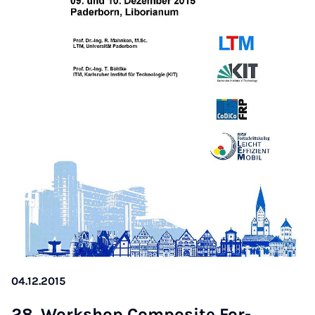
04.12.2015
28. Work­shop Com­po­si­te For­