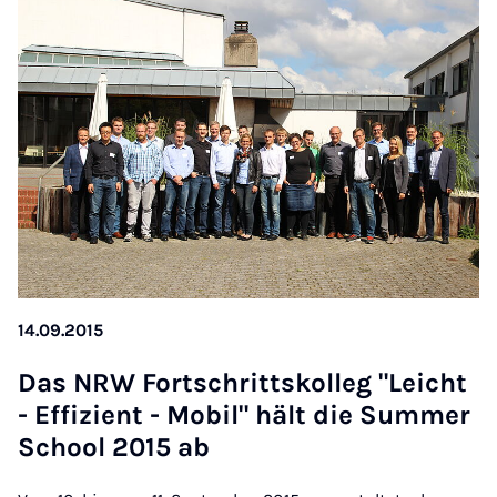
14.09.2015
Das NRW Fort­s­chritts­kol­leg "Leicht
- Ef­fi­zi­ent - Mo­bil" hält die Sum­mer
School 2015 ab