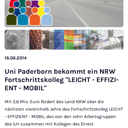
16.06.2014
Uni Pa­der­born be­kommt ein NRW
Fort­s­chritts­kol­leg "LEICHT - EF­FI­ZI­
ENT - MO­BIL"
Mit 2,6 Mio. Euro fördert das Land NRW über die
nächsten viereinhalb Jahre das Fortschrittskolleg LEICHT
- EFFIZIENT - MOBIL, das von den zehn Arbeitsgruppen
des ILH zusammen mit Kollegen des Direct