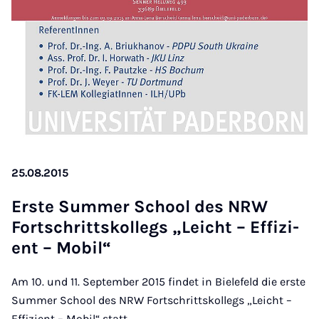
25.08.2015
Ers­te Sum­mer School des NRW
Fort­s­chritts­kol­legs „Leicht – Ef­fi­zi­
ent – Mo­bil“
Am 10. und 11. September 2015 findet in Bielefeld die erste
Summer School des NRW Fortschrittskollegs „Leicht –
Effizient – Mobil“ statt.