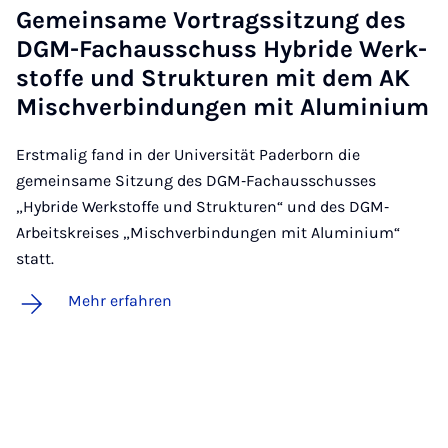
Ge­mein­sa­me Vor­trags­sit­zung des
DGM-Fach­aus­schuss Hy­bri­de Werk­
stof­fe und Struk­tu­ren mit dem AK
Misch­ver­bin­dun­gen mit Alu­mi­ni­um
Erstmalig fand in der Universität Paderborn die
gemeinsame Sitzung des DGM‐Fachausschusses
„Hybride Werkstoffe und Strukturen“ und des DGM‐
Arbeitskreises „Mischverbindungen mit Aluminium“
statt.
Mehr erfahren